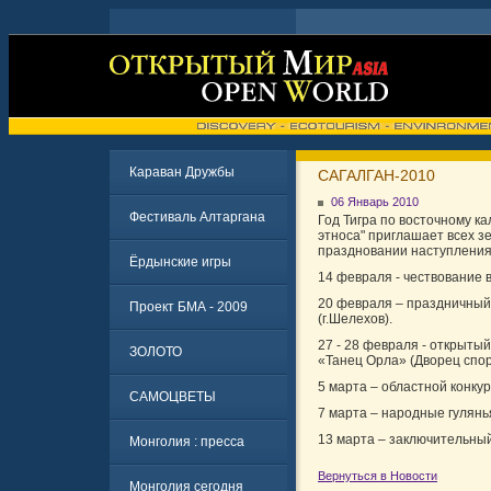
Караван Дружбы
САГАЛГАН-2010
06 Январь 2010
Фестиваль Алтаргана
Год Тигра по восточному к
этноса" приглашает всех з
праздновании наступления
Ёрдынские игры
14 февраля - чествование 
20 февраля – праздничный 
Проект БМА - 2009
(г.Шелехов).
27 - 28 февраля - открыты
ЗОЛОТО
«Танец Орла» (Дворец спор
5 марта – областной конку
САМОЦВЕТЫ
7 марта – народные гулянь
13 марта – заключительный
Монголия : пресса
Вернуться в Новости
Монголия сегодня