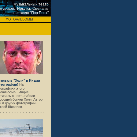
Музыкальный театр
агурского, Иркутск. Сцена из
спектакля "Пэр Гюнт"
ФОТОАЛЬБОМЫ
тиваль "Холи" в Индии
отографии)
На
ографиях этого
оальбома - Индия.
тиваль в честь гибели
орошей богини Холи. Автор
й и других фотографий -
ксей Шевелев.