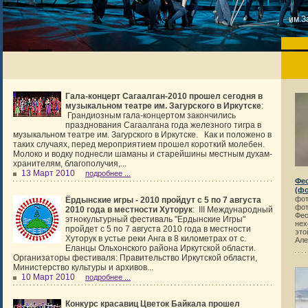
им.З
Гала-концерт Сагаалган-2010 прошел сегодня в
музыкальном театре им. Загурского в Иркутске
:
Грандиозным гала-концертом закончились
празднования Сагаалгана года железного тигра в
музыкальном театре им. Загурского в Иркутске.
Как и положено в
таких случаях, перед мероприятием прошел короткий молебен.
Молоко и водку поднесли шаманы и старейшины местным духам-
хранителям, благополучия,...
13 Март 2010
подробнее ...
Фес
(ф
фот
Ёрдынские игры - 2010 пройдут с 5 по 7 августа
фот
2010 года в местности Хуторук
:
III Международный
Фес
этнокультурный фестиваль "Ердынские Игры"
нех
пройдет с 5 по 7 августа 2010 года в местности
это
Хуторук в устье реки Анга в 8 километрах от с.
Але
Еланцы Ольхонского района Иркутской области.
Организаторы фестиваля: Правительство Иркутской области,
Министерство культуры и архивов...
10 Март 2010
подробнее ...
Конкурс красавиц Цветок Байкала прошел