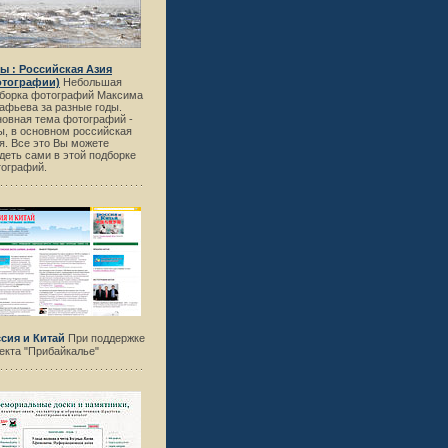
ы : Российская Азия
отографии)
Небольшая
борка фотографий Максима
афьева за разные годы.
овная тема фотографий -
ы, в основном российская
я. Все это Вы можете
деть сами в этой подборке
ографий.
сия и Китай
При поддержке
екта "Прибайкалье"