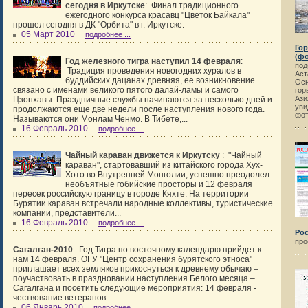
сегодня в Иркутске
:
Финал традиционного
ежегодного конкурса красавц "Цветок Байкала"
прошел сегодня в ДК "Орбита" в г. Иркутске.
05 Март 2010
подробнее ...
Гор
(ф
Год железного тигра наступил 14 февраля
:
под
Традиция проведения новогодних хуралов в
Аст
буддийских дацанах древняя, ее возникновение
Осн
связано с именами великого пятого далай-ламы и самого
гор
Ази
Цзонхавы.
Праздничные службы начинаются за несколько дней и
уви
продолжаются еще две недели после наступления нового года.
фот
Называются они Монлам Ченмо.
В Тибете,...
16 Февраль 2010
подробнее ...
Чайный караван движется к Иркутску
:
"Чайный
караван", стартовавший из китайского города Хух-
Хото во Внутренней Монголии, успешно преодолел
необъятные гобийские просторы и 12 февраля
пересек российскую границу в городе Кяхте. На территории
Бурятии караван встречали народные коллективы, туристические
компании, представители...
16 Февраль 2010
подробнее ...
Рос
про
Сагалган-2010
:
Год Тигра по восточному календарю прийдет к
нам 14 февраля. ОГУ "Центр сохранения бурятского этноса"
приглашает всех земляков прикоснуться к древнему обычаю –
поучаствовать в праздновании наступления Белого месяца –
Сагалгана и посетить следующие мероприятия:
14 февраля -
чествование ветеранов...
06 Январь 2010
подробнее ...