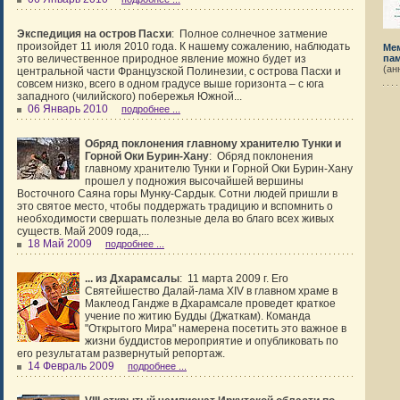
Экспедиция на остров Пасхи
:
Полное солнечное затмение
произойдет 11 июля 2010 года. К нашему сожалению, наблюдать
Ме
это величественное природное явление можно будет из
пам
(ан
центральной части Французской Полинезии, с острова Пасхи и
совсем низко, всего в одном градусе выше горизонта – с юга
западного (чилийского) побережья Южной...
06 Январь 2010
подробнее ...
Обряд поклонения главному хранителю Тунки и
Горной Оки Бурин-Хану
:
Обряд поклонения
главному хранителю Тунки и Горной Оки Бурин-Хану
прошел у подножия высочайшей вершины
Восточного Саяна горы Мунку-Сардык. Сотни людей пришли в
это святое место, чтобы поддержать традицию и вспомнить о
необходимости свершать полезные дела во благо всех живых
существ. Май 2009 года,...
18 Май 2009
подробнее ...
... из Дхарамсалы
:
11 марта 2009 г. Его
Святейшество Далай-лама XIV в главном храме в
Маклеод Гандже в Дхарамсале проведет краткое
учение по житию Будды (Джаткам).
Команда
"Открытого Мира" намерена посетить это важное в
жизни буддистов мероприятие и опубликовать по
его результатам развернутый репортаж.
14 Февраль 2009
подробнее ...