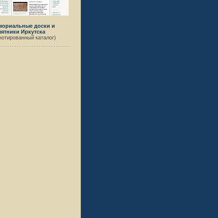
мориальные доски и
ятники Иркутска
нотированный каталог)