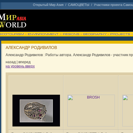
Открытый Мир Азия
/
САМОЦВЕТЫ
/
Участники проекта Само
АЛЕКСАНДР РОДИВИЛОВ
Александр Родивилов : Работы автора. Александр Родивилов - участник пр
назад
|
вперед
на уровень вверх