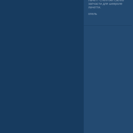
Лачетт Chevrolet Lacetti
запчасти для шевроле
лачетти.
опель