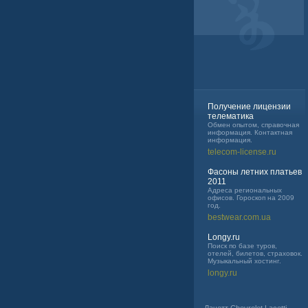
Получение лицензии
телематика
Обмен опытом, справочная
информация. Контактная
информация.
telecom-license.ru
Фасоны летних платьев
2011
Адреса региональных
офисов. Гороскоп на 2009
год.
bestwear.com.ua
Longy.ru
Поиск по базе туров,
отелей, билетов, страховок.
Музыкальный хостинг.
longy.ru