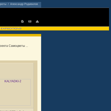
цветы
/
Александр Родивилов
оекта Самоцветы ...