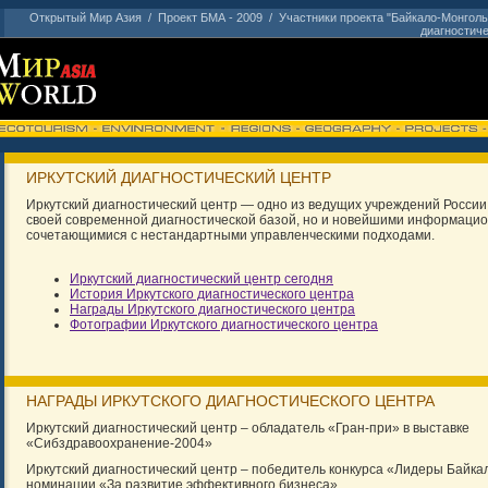
Открытый Мир Азия
/
Проект БМА - 2009
/
Участники проекта "Байкало-Монголь
диагностиче
ИРКУТСКИЙ ДИАГНОСТИЧЕСКИЙ ЦЕНТР
Иркутский диагностический центр — одно из ведущих учреждений России,
своей современной диагностической базой, но и новейшими информаци
сочетающимися с нестандартными управленческими подходами.
Иркутский диагностический центр сегодня
История Иркутского диагностического центра
Награды Иркутского диагностического центра
Фотографии Иркутского диагностического центра
НАГРАДЫ ИРКУТСКОГО ДИАГНОСТИЧЕСКОГО ЦЕНТРА
Иркутский диагностический центр – обладатель «Гран-при» в выставке
«Сибздравоохранение-2004»
Иркутский диагностический центр – победитель конкурса «Лидеры Байкал
номинации «За развитие эффективного бизнеса»