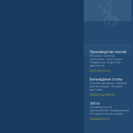
Производство тентов
Рюкзаки, палатки,
спальники, аксессуары.
Подвесные лодочные
двигатели.
tent-servis.ru
Бильярдные столы
Онлайн-продажа товаров
для бильярда. Условия
доставки.
billiard-world.ru
Job.ru
Объявления об
автомобилях. Информация
об издательских домах.
betapress.ru