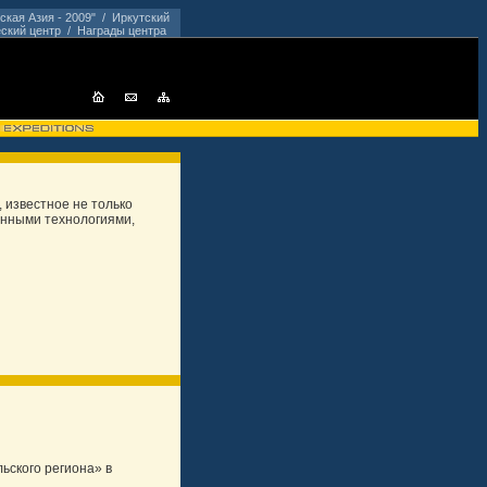
ская Азия - 2009"
/
Иркутский
ский центр
/
Награды центра
 известное не только
онными технологиями,
ьского региона» в