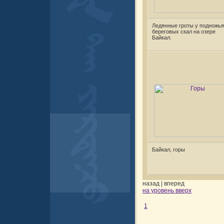
Ледянные гроты у подножья
береговых скал на озере
Байкал.
Байкал, горы
назад
|
вперед
на уровень вверх
1