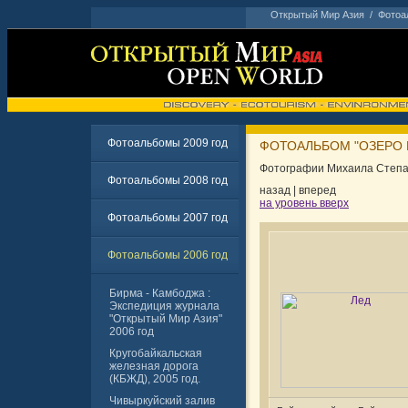
Открытый Мир Азия
/
Фотоа
Фотоальбомы 2009 год
ФОТОАЛЬБОМ "ОЗЕРО БА
Фотографии Михаила Степан
Фотоальбомы 2008 год
назад
|
вперед
на уровень вверх
Фотоальбомы 2007 год
Фотоальбомы 2006 год
Бирма - Камбоджа :
Экспедиция журнала
"Открытый Мир Азия"
2006 год
Кругобайкальская
железная дорога
(КБЖД), 2005 год.
Чивыркуйский залив