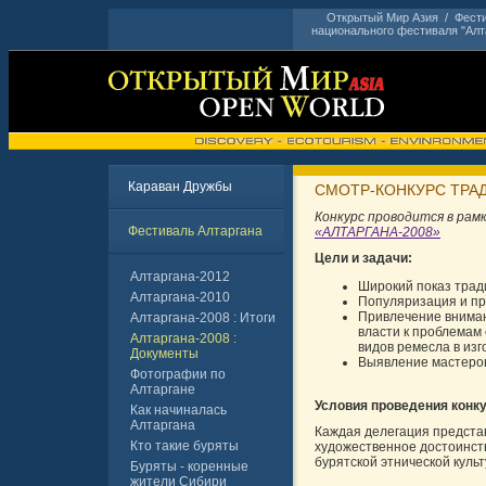
Открытый Мир Азия
/
Фести
национального фестиваля "Алта
Караван Дружбы
СМОТР-КОНКУРС ТРА
Конкурс проводится в рам
Фестиваль Алтаргана
«АЛТАРГАНА-2008»
Цели и задачи:
Алтаргана-2012
Широкий показ трад
Алтаргана-2010
Популяризация и пр
Привлечение вниман
Алтаргана-2008 : Итоги
власти к проблемам
Алтаргана-2008 :
видов ремесла в изг
Документы
Выявление мастеров
Фотографии по
Алтаргане
Условия проведения конку
Как начиналась
Алтаргана
Каждая делегация представ
Кто такие буряты
художественное достоинст
бурятской этнической культ
Буряты - коренные
жители Сибири