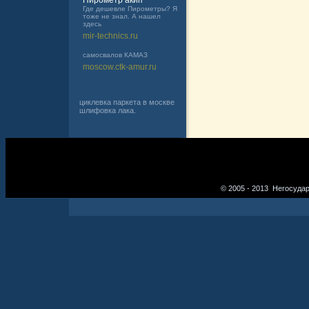
Пирометр акип
Где дешевле Пирометры? Я
тоже не знал. А нашел
здесь
mir-technics.ru
самосвалов КАМАЗ
moscow.ctk-amur.ru
циклевка паркета в москве
шлифовка лака.
© 2005 - 2013 Негосуда