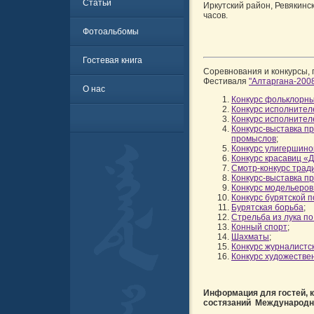
Статьи
Иркутский район, Ревякинс
часов.
Фотоальбомы
Гостевая книга
Соревнования и конкурсы, 
Фестиваля
"Алтаргана-200
О нас
Конкурс фольклорны
Конкурс исполнител
Конкурс исполнител
Конкурс-выставка п
промыслов
;
Конкурс улигершино
Конкурс красавиц «
Смотр-конкурс трад
Конкурс-выставка п
Конкурс модельеров
Конкурс бурятской п
Бурятская борьба
;
Стрельба из лука п
Конный спорт
;
Шахматы
;
Конкурс журналистск
Конкурс художестве
Информация для гостей, к
состязаний Международно