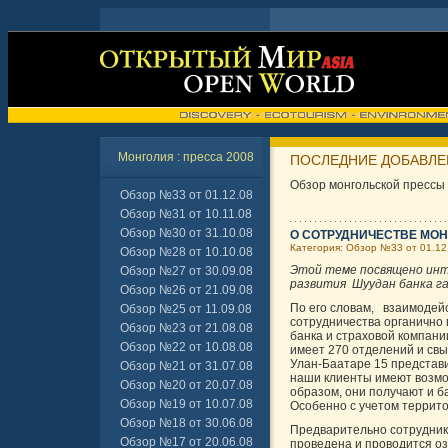
Монголия : пресса 2008
ПОСЛЕДНИЕ ДОБАВЛЕН
Обзор монгольской прессы
Обзор №33 от 01.12.08
Обзор №31 от 10.11.08
Обзор №30 от 31.10.08
О СОТРУДНИЧЕСТВЕ МОН
Категория: Обзор №33 от 01.12
Обзор №28 от 10.10.08
Этой теме посвящено инт
Обзор №27 от 30.09.08
развития Шуудан банка га
Обзор №26 от 21.09.08
По его словам, взаимодейс
Обзор №25 от 11.09.08
сотрудничества органично
Обзор №23 от 21.08.08
банка и страховой компани
Обзор №22 от 10.08.08
имеет 270 отделений и свы
Улан-Баатаре 15 представи
Обзор №21 от 31.07.08
наши клиенты имеют возмо
Обзор №20 от 20.07.08
образом, они получают и ба
Обзор №19 от 10.07.08
Особенно с учетом террит
Обзор №18 от 30.06.08
Предварительно сотрудник
Обзор №17 от 20.06.08
проведена и проводится о