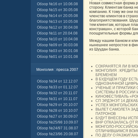
Новая совместная форма р
Обзор №16 от 10.06.08
сторону. Клиентам банка н
Обзор №15 от 30.05.08
компанию. К тому же они п
Обзор №14 от 20.05.08
членство клиентов в страх
благоприятствования. Шуу
Обзор №13 от 10.05.08
тем клиентам, которые пл
Обзор №12 от 30.04.08
констракшн», с которой ба
Обзор №11 от 20.04.08
поощрительные формы для
Обзор №10 от 10.04.08
Между нашим банком и кли
Обзор №09 от 30.03.08
нынешнее непростое в фин
из Шуудан банка.
Обзор №03 от 30.01.08
Обзор №01 от 10.01.08
СОХРАНЯТСЯ ЛИ В МО
Монголия : пресса 2007
МОНГОЛИЯ : КРЕДИТ
БРЕМЕНЕМ
В БУДУЩЕМ ГОДУ ЕС
Обзор №34 от 12.12.07
ОДНОЗНАЧНОЙ ЦИФР
Обзор №33 от 01.12.07
УЧЕНЫЕ И ПРАКТИКИ
СИСТЕМЫ В РОССИИ 
Обзор №32 от 20.11.07
КИНОФЕСТИВАЛЬ «РО
Обзор №31 от 10.11.07
СП ЭРДЭНЭТ 14 ДЕКАБ
Обзор №29 от 20.10.07
УСПЕХ МОНГОЛЬСКИХ
ВЫЛЕТ САМОЛЕТА ЗА
Обзор №28 от 10.10.07
ПАТРОНОВ
Обзор №27 от 30.09.07
БУДУТ ВНЕСЕНЫ ИСП
Обзор №25/98 10.09.07
BHP ОТКАЗАЛАСЬ ОТ R
МОНГОЛО-РОССИЙСКИ
Обзор №24/97 31.08.07
ОТЛИЧИВШИМСЯ ВОИН
Обзор №23/96 20.08.07
ПО ДЕЛУ О РАЗЖИГА