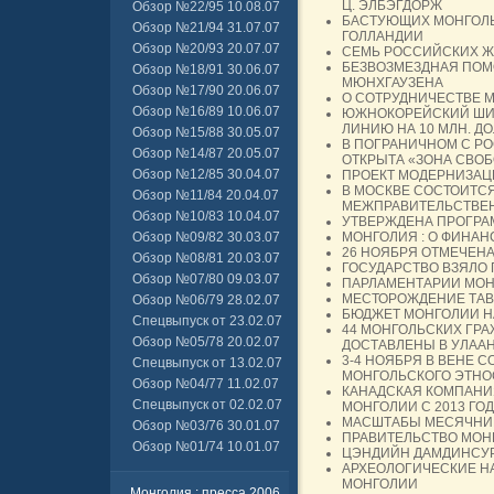
Ц. ЭЛБЭГДОРЖ
Обзор №22/95 10.08.07
БАСТУЮЩИХ МОНГОЛЬ
Обзор №21/94 31.07.07
ГОЛЛАНДИИ
Обзор №20/93 20.07.07
СЕМЬ РОССИЙСКИХ Ж
БЕЗВОЗМЕЗДНАЯ ПОМ
Обзор №18/91 30.06.07
МЮНХГАУЗЕНА
Обзор №17/90 20.06.07
О СОТРУДНИЧЕСТВЕ М
Обзор №16/89 10.06.07
ЮЖНОКОРЕЙСКИЙ ШИН
ЛИНИЮ НА 10 МЛН. Д
Обзор №15/88 30.05.07
В ПОГРАНИЧНОМ С Р
Обзор №14/87 20.05.07
ОТКРЫТА «ЗОНА СВОБ
Обзор №12/85 30.04.07
ПРОЕКТ МОДЕРНИЗАЦ
В МОСКВЕ СОСТОИТС
Обзор №11/84 20.04.07
МЕЖПРАВИТЕЛЬСТВЕ
Обзор №10/83 10.04.07
УТВЕРЖДЕНА ПРОГРА
Обзор №09/82 30.03.07
МОНГОЛИЯ : О ФИНА
26 НОЯБРЯ ОТМЕЧЕН
Обзор №08/81 20.03.07
ГОСУДАРСТВО ВЗЯЛО 
Обзор №07/80 09.03.07
ПАРЛАМЕНТАРИИ МОН
МЕСТОРОЖДЕНИЕ ТАВ
Обзор №06/79 28.02.07
БЮДЖЕТ МОНГОЛИИ НА
Спецвыпуск от 23.02.07
44 МОНГОЛЬСКИХ ГРА
Обзор №05/78 20.02.07
ДОСТАВЛЕНЫ В УЛАА
3-4 НОЯБРЯ В ВЕНЕ 
Спецвыпуск от 13.02.07
МОНГОЛЬСКОГО ЭТНО
Обзор №04/77 11.02.07
КАНАДСКАЯ КОМПАНИЯ
Спецвыпуск от 02.02.07
МОНГОЛИИ С 2013 ГО
МАСШТАБЫ МЕСЯЧНИ
Обзор №03/76 30.01.07
ПРАВИТЕЛЬСТВО МОН
Обзор №01/74 10.01.07
ЦЭНДИЙН ДАМДИНСУР
АРХЕОЛОГИЧЕСКИЕ Н
МОНГОЛИИ
Монголия : пресса 2006