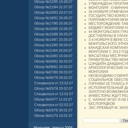
Обзор №22/95 10.08.07
УТВЕРЖДЕНА ПРОГРА
Обзор №21/94 31.07.07
МОНГОЛИЯ : О ФИНА
26 НОЯБРЯ ОТМЕЧЕН
Обзор №20/93 20.07.07
ГОСУДАРСТВО ВЗЯЛО 
Обзор №18/91 30.06.07
ПАРЛАМЕНТАРИИ МОН
Обзор №17/90 20.06.07
МЕСТОРОЖДЕНИЕ ТАВ
БЮДЖЕТ МОНГОЛИИ НА
Обзор №16/89 10.06.07
44 МОНГОЛЬСКИХ ГРА
Обзор №15/88 30.05.07
ДОСТАВЛЕНЫ В УЛАА
Обзор №14/87 20.05.07
3-4 НОЯБРЯ В ВЕНЕ 
МОНГОЛЬСКОГО ЭТНО
Обзор №12/85 30.04.07
КАНАДСКАЯ КОМПАНИЯ
Обзор №11/84 20.04.07
МОНГОЛИИ С 2013 ГО
МАСШТАБЫ МЕСЯЧНИ
Обзор №10/83 10.04.07
ПРАВИТЕЛЬСТВО МОН
Обзор №09/82 30.03.07
ЦЭНДИЙН ДАМДИНСУР
Обзор №08/81 20.03.07
АРХЕОЛОГИЧЕСКИЕ Н
МОНГОЛИИ
Обзор №07/80 09.03.07
НЕОБХОДИМО СОКРАТ
Обзор №06/79 28.02.07
СОЦИАЛЬНОЕ ОБЕСП
Спецвыпуск от 23.02.07
ГОРНЯКИ ОСТАЛИСЬ 
ИСПОЛНИТЕЛЬНЫЙ ДИР
Обзор №05/78 20.02.07
ЗОЛОТУЮ ВОЗМОЖНОС
Спецвыпуск от 13.02.07
ИНВЕСТОРЫ ЖДУТ РЕ
Обзор №04/77 11.02.07
С. НАРАНГЭРЭЛ: Я Н
БЕСПОРЯДКОВ
Спецвыпуск от 02.02.07
ЭКС-ПРЕМЬЕР М. ЭНХ
Обзор №03/76 30.01.07
Обзор №01/74 10.01.07
Монголия : пресса 2006