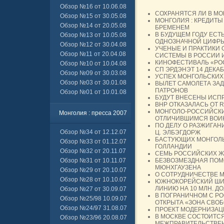
Обзор №16 от 10.06.08
СОХРАНЯТСЯ ЛИ В МО
Обзор №15 от 30.05.08
МОНГОЛИЯ : КРЕДИТ
Обзор №14 от 20.05.08
БРЕМЕНЕМ
В БУДУЩЕМ ГОДУ ЕС
Обзор №13 от 10.05.08
ОДНОЗНАЧНОЙ ЦИФР
Обзор №12 от 30.04.08
УЧЕНЫЕ И ПРАКТИКИ
Обзор №11 от 20.04.08
СИСТЕМЫ В РОССИИ 
КИНОФЕСТИВАЛЬ «РО
Обзор №10 от 10.04.08
СП ЭРДЭНЭТ 14 ДЕКАБ
Обзор №09 от 30.03.08
УСПЕХ МОНГОЛЬСКИХ
Обзор №03 от 30.01.08
ВЫЛЕТ САМОЛЕТА ЗА
ПАТРОНОВ
Обзор №01 от 10.01.08
БУДУТ ВНЕСЕНЫ ИСП
BHP ОТКАЗАЛАСЬ ОТ R
МОНГОЛО-РОССИЙСКИ
Монголия : пресса 2007
ОТЛИЧИВШИМСЯ ВОИН
ПО ДЕЛУ О РАЗЖИГА
Обзор №34 от 12.12.07
Ц. ЭЛБЭГДОРЖ
БАСТУЮЩИХ МОНГОЛЬ
Обзор №33 от 01.12.07
ГОЛЛАНДИИ
Обзор №32 от 20.11.07
СЕМЬ РОССИЙСКИХ Ж
Обзор №31 от 10.11.07
БЕЗВОЗМЕЗДНАЯ ПОМ
МЮНХГАУЗЕНА
Обзор №29 от 20.10.07
О СОТРУДНИЧЕСТВЕ М
Обзор №28 от 10.10.07
ЮЖНОКОРЕЙСКИЙ ШИН
ЛИНИЮ НА 10 МЛН. Д
Обзор №27 от 30.09.07
В ПОГРАНИЧНОМ С Р
Обзор №25/98 10.09.07
ОТКРЫТА «ЗОНА СВОБ
Обзор №24/97 31.08.07
ПРОЕКТ МОДЕРНИЗАЦ
В МОСКВЕ СОСТОИТС
Обзор №23/96 20.08.07
МЕЖПРАВИТЕЛЬСТВЕ