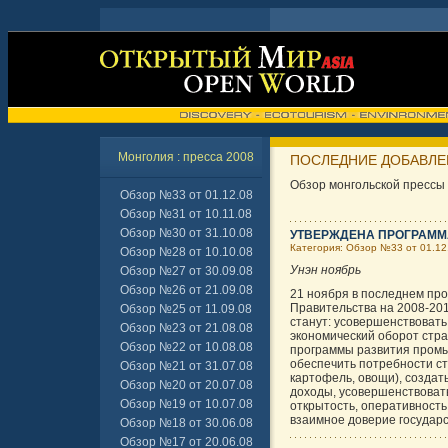
Монголия : пресса 2008
ПОСЛЕДНИЕ ДОБАВЛЕН
Обзор монгольской прессы
Обзор №33 от 01.12.08
Обзор №31 от 10.11.08
Обзор №30 от 31.10.08
УТВЕРЖДЕНА ПРОГРАММ
Категория: Обзор №33 от 01.12
Обзор №28 от 10.10.08
Унэн ноябрь
Обзор №27 от 30.09.08
Обзор №26 от 21.09.08
21 ноября в последнем пр
Правительства на 2008-20
Обзор №25 от 11.09.08
станут: усовершенствовать
Обзор №23 от 21.08.08
экономический оборот стр
Обзор №22 от 10.08.08
программы развития промы
обеспечить потребности ст
Обзор №21 от 31.07.08
картофель, овощи), создать
Обзор №20 от 20.07.08
доходы, усовершенствоват
Обзор №19 от 10.07.08
открытость, оперативность
взаимное доверие государс
Обзор №18 от 30.06.08
Обзор №17 от 20.06.08